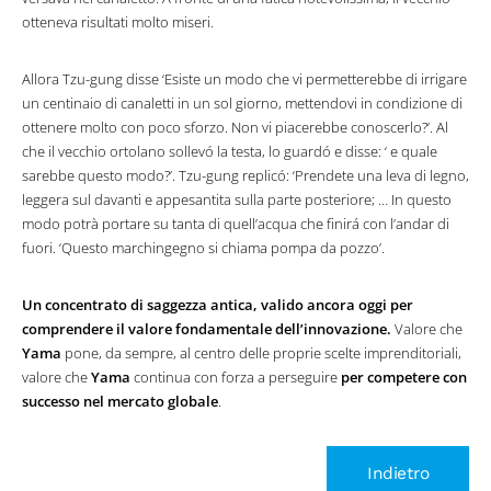
otteneva risultati molto miseri.
Allora Tzu-gung disse ‘Esiste un modo che vi permetterebbe di irrigare
un centinaio di canaletti in un sol giorno, mettendovi in condizione di
ottenere molto con poco sforzo. Non vi piacerebbe conoscerlo?’. Al
che il vecchio ortolano sollevó la testa, lo guardó e disse: ‘ e quale
sarebbe questo modo?’. Tzu-gung replicó: ‘Prendete una leva di legno,
leggera sul davanti e appesantita sulla parte posteriore; … In questo
modo potrà portare su tanta di quell’acqua che finirá con l’andar di
fuori. ‘Questo marchingegno si chiama pompa da pozzo’.
Un concentrato di saggezza antica, valido ancora oggi per
comprendere il valore fondamentale dell’innovazione.
Valore che
Yama
pone, da sempre, al centro delle proprie scelte imprenditoriali,
valore che
Yama
continua con forza a perseguire
per competere con
successo nel mercato globale
.
Indietro