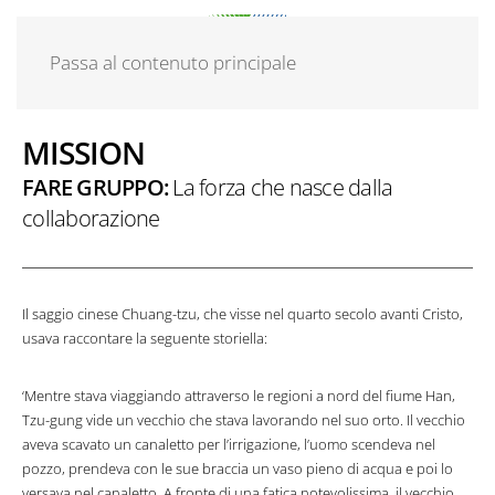
Passa al contenuto principale
MISSION
FARE GRUPPO:
La forza che nasce dalla
collaborazione
Il saggio cinese Chuang-tzu, che visse nel quarto secolo avanti Cristo,
usava raccontare la seguente storiella:
‘Mentre stava viaggiando attraverso le regioni a nord del fiume Han,
Tzu-gung vide un vecchio che stava lavorando nel suo orto. Il vecchio
aveva scavato un canaletto per l’irrigazione, l’uomo scendeva nel
pozzo, prendeva con le sue braccia un vaso pieno di acqua e poi lo
versava nel canaletto. A fronte di una fatica notevolissima, il vecchio